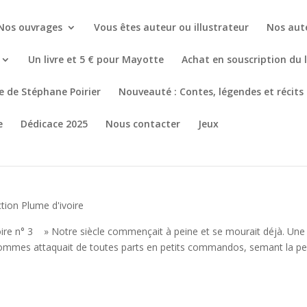
Nos ouvrages
Vous êtes auteur ou illustrateur
Nos aut
Un livre et 5 € pour Mayotte
Achat en souscription du 
re de Stéphane Poirier
Nouveauté : Contes, légendes et récits
e
Dédicace 2025
Nous contacter
Jeux
ction Plume d'ivoire
oire n° 3 » Notre siècle commençait à peine et se mourait déjà. Une
ommes attaquait de toutes parts en petits commandos, semant la pe