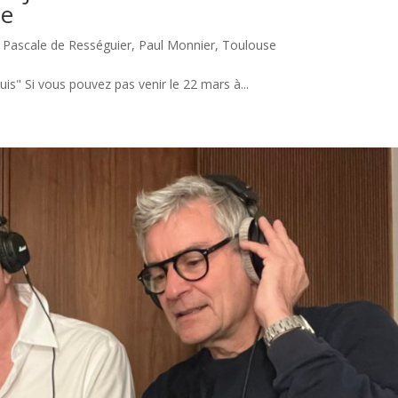
se
,
Pascale de Rességuier
,
Paul Monnier
,
Toulouse
uis" Si vous pouvez pas venir le 22 mars à...