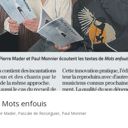
re Mots enfouis
rre Mader
,
Pascale de Rességuier
,
Paul Monnier