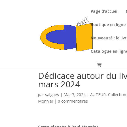
Page d’accueil
Boutique en ligne
Nouveauté : le liv
Catalogue en lign
Dédicace autour du li
mars 2024
par
salgues
|
Mar 7, 2024
|
AUTEUR
,
Collection
Monnier
|
0 commentaires
Carte blanche à Paul Monnier