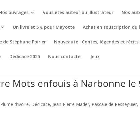
Nos ouvrages
Vous êtes auteur ou illustrateur
Nos aut
Un livre et 5 € pour Mayotte
Achat en souscription du 
re de Stéphane Poirier
Nouveauté : Contes, légendes et récits
e
Dédicace 2025
Nous contacter
Jeux
vre Mots enfouis à Narbonne le 
 Plume d'ivoire
,
Dédicace
,
Jean-Pierre Mader
,
Pascale de Rességuier
,