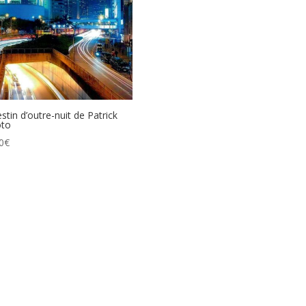
estin d’outre-nuit de Patrick
oto
0
€