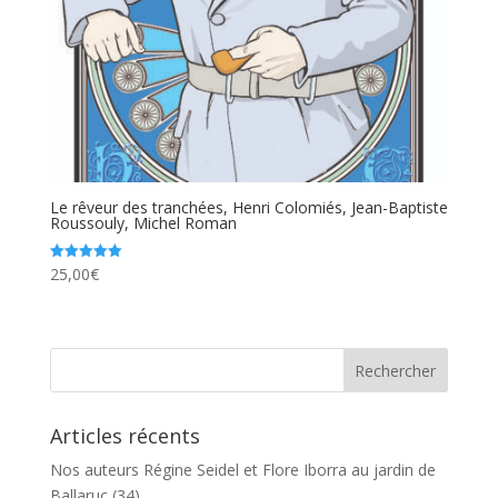
Le rêveur des tranchées, Henri Colomiés, Jean-Baptiste
Roussouly, Michel Roman
25,00
€
Note
5.00
sur 5
Articles récents
Nos auteurs Régine Seidel et Flore Iborra au jardin de
Ballaruc (34)