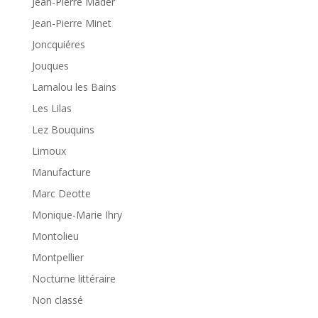
Jean-Pierre Mader
Jean-Pierre Minet
Joncquiéres
Jouques
Lamalou les Bains
Les Lilas
Lez Bouquins
Limoux
Manufacture
Marc Deotte
Monique-Marie Ihry
Montolieu
Montpellier
Nocturne littéraire
Non classé