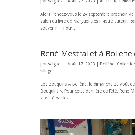
par
salgues
|
Août 27, 2023
|
AUTEUR
,
Collecti
Alors, rendez-vous le 24 septembre prochain de 
salon du livre de Marguerittes ! Notre auteur, 
souvenir Pour...
René Mestrallet à Bolléne
par
salgues
|
Août 17, 2023
|
Bollène
,
Collectio
villages
Lez Bouquins A Bollène, le dimanche 20 août de 
Bouquins ». Pour cette dernière de l’été, René M
», édité par les...