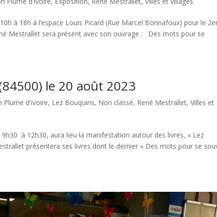
on Plume d'ivoire
,
EXposition
,
René Mestrallet
,
Villes et villages
10h à 18h à l’espace Louis Picard (Rue Marcel Bonnafoux) pour le 2e
René Mestrallet sera présent avec son ouvrage : Des mots pour se
 (84500) le 20 août 2023
n Plume d'ivoire
,
Lez Bouquins
,
Non classé
,
René Mestrallet
,
Villes et
9h30 à 12h30, aura lieu la manifestation autour des livres, « Lez
estrallet présentera ses livres dont le dernier « Des mots pour se sou