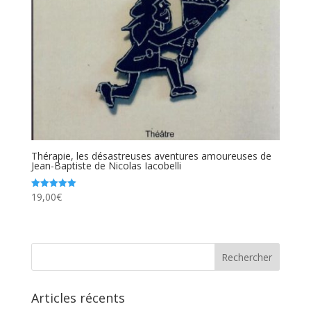
Thérapie, les désastreuses aventures amoureuses de
Jean-Baptiste de Nicolas Iacobelli
19,00
€
Note
5.00
sur 5
Articles récents