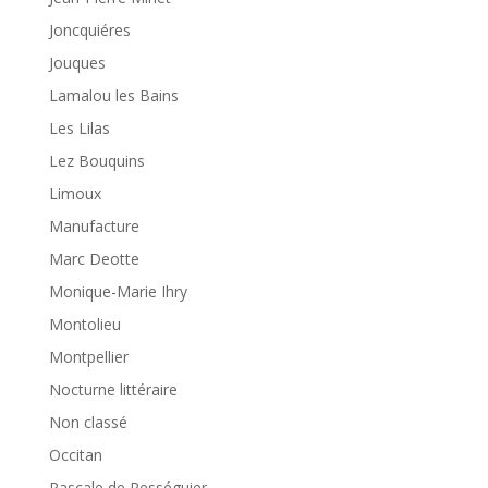
Joncquiéres
Jouques
Lamalou les Bains
Les Lilas
Lez Bouquins
Limoux
Manufacture
Marc Deotte
Monique-Marie Ihry
Montolieu
Montpellier
Nocturne littéraire
Non classé
Occitan
Pascale de Rességuier