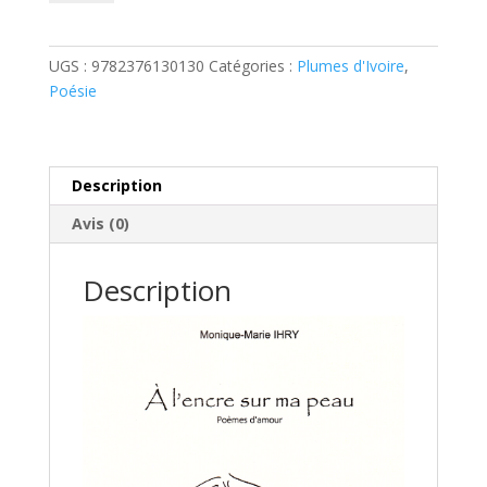
À
t
l’encre
e
sur
r
UGS :
9782376130130
Catégories :
Plumes d'Ivoire
,
ma
n
Poésie
peau
a
t
i
v
Description
e
Avis (0)
:
Description