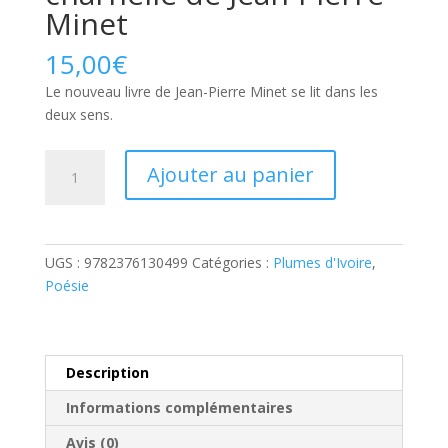
Minet
15,00
€
Le nouveau livre de Jean-Pierre Minet se lit dans les
deux sens.
quantité
A
Ajouter au panier
de
l
Autopsie
t
d'une
e
âme
r
UGS :
9782376130499
Catégories :
Plumes d'Ivoire
,
charnelle
n
Poésie
de
a
Jean-
t
Pierre
i
Minet
v
Description
e
Informations complémentaires
:
Avis (0)