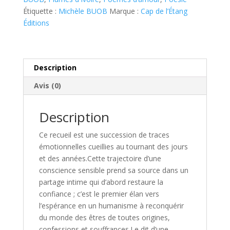
doulheureuse
a
Étiquette :
Michèle BUOB
Marque :
Cap de l’Étang
de
t
Éditions
Michèle
i
Buob
v
e
:
Description
Avis (0)
Description
Ce recueil est une succession de traces
émotionnelles cueillies au tournant des jours
et des années.Cette trajectoire d’une
conscience sensible prend sa source dans un
partage intime qui d’abord restaure la
confiance ; c’est le premier élan vers
l’espérance en un humanisme à reconquérir
du monde des êtres de toutes origines,
confessions et souffrances.Le dit d’une