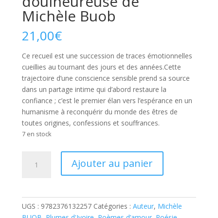
doulheureuse de
Michèle Buob
21,00
€
Ce recueil est une succession de traces émotionnelles
cueillies au tournant des jours et des années.Cette
trajectoire d’une conscience sensible prend sa source
dans un partage intime qui d’abord restaure la
confiance ; c’est le premier élan vers l’espérance en un
humanisme à reconquérir du monde des êtres de
toutes origines, confessions et souffrances.
7 en stock
quantité
A
Ajouter au panier
de
l
Le
t
dit
e
d'une
r
UGS :
9782376132257
Catégories :
Auteur
,
Michèle
femme
n
BUOB
,
Plumes d'Ivoire
,
Poèmes d’amour
,
Poésie