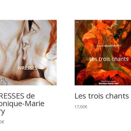
RESSES de
Les trois chants
nique-Marie
17,00
€
ry
0
€