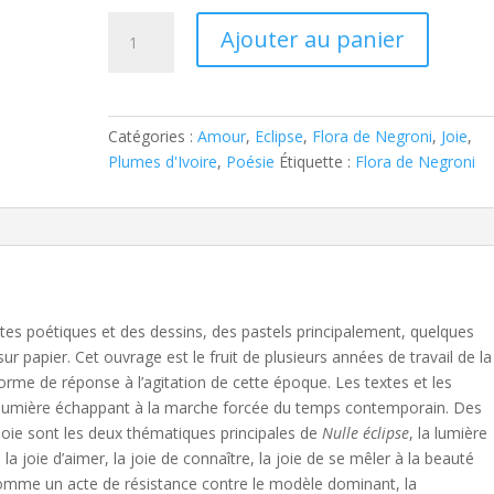
quantité
Alternati
Ajouter au panier
de
Nulle
éclipse,
Flora
Catégories :
Amour
,
Eclipse
,
Flora de Negroni
,
Joie
,
de
Plumes d'Ivoire
,
Poésie
Étiquette :
Flora de Negroni
Negroni
tes poétiques et des dessins, des pastels principalement, quelques
sur papier. Cet ouvrage est le fruit de plusieurs années de travail de la
 forme de réponse à l’agitation de cette époque. Les textes et les
 lumière échappant à la marche forcée du temps contemporain. Des
 joie sont les deux thématiques principales de
Nulle éclipse
, la lumière
 la joie d’aimer, la joie de connaître, la joie de se mêler à la beauté
comme un acte de résistance contre le modèle dominant, la