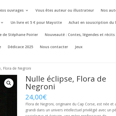
Nos ouvrages
Vous êtes auteur ou illustrateur
Nos aut
Un livre et 5 € pour Mayotte
Achat en souscription du 
re de Stéphane Poirier
Nouveauté : Contes, légendes et récits
e
Dédicace 2025
Nous contacter
Jeux
e, Flora de Negroni
Nulle éclipse, Flora de
Negroni
24,00
€
Flora de Negroni, originaire du Cap Corse, est née et 
grandi dans un univers intellectuel privilégié avec un p
sociologue et écrivain, une mère professeure de