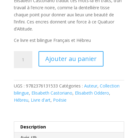
Élisabeth Castoriano traduit ces mots-là en traits, d’un
travail à l’encre noire, comme la dentellière tisse
chaque point pour donner aux lieux une beauté de
l’infini. Ces encres donnent une force à ce Quatuor
d’Altitude.
Ce livre est bilingue Français et Hébreu
quantité
A
Ajouter au panier
de
l
Quatuor
t
d'Altitude,
e
רביעיית
r
UGS :
9782376131533
Catégories :
Auteur
,
Collection
גובה
n
bilingue
,
Elisabeth Castoriano
,
Elisabeth Oddero
,
(E.
a
Hébreu
,
Livre d'art
,
Poésie
Castoriano,
t
P.E.
i
Oddero)
v
e
Description
:
Avis (0)