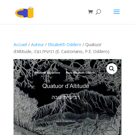
Accueil
/
Auteur
/
Elisabeth Oddero
/ Quatuor
d’Altitude, רביעיית גובה (E. Castoriano, P.E. Oddero)