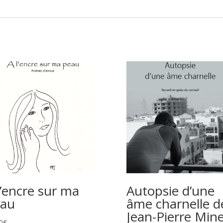
l’encre sur ma
Autopsie d’une
au
âme charnelle d
Jean-Pierre Min
0
€