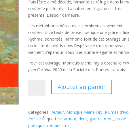
Puis l’être aimé décède, l’amante se réfugie dans la m
conférée par le rêve. La nature en filigrane est très
présente. L’espoir demeure.
Les métaphores délicates et nombreuses viennent
conférer à ce texte de prose poétique une grâce infini
Rythme, sonorités, harmonie font de cet ouvrage un é
où les mots blottis dans l’espérance d’un renouveau
viennent s’épanouir sous une plume élégante et raffin
Pour cet ouvrage, Monique-Marie Ihry a obtenu le
Pri
Jean Cocteau
2020 de la Société des Poètes français
quantité
A
Ajouter au panier
de
l
Au
t
jardin
e
de
r
Catégories :
Auteur
,
Monique-Marie ihry
,
Plumes d'Ivo
bohème
n
Poésie
Étiquettes :
amour
,
deuil
,
guerre
,
mort
,
prose
a
poétique
,
romantisme