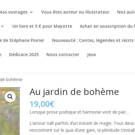
Nos ouvrages
Vous êtes auteur ou illustrateur
Nos aut
Un livre et 5 € pour Mayotte
Achat en souscription du 
re de Stéphane Poirier
Nouveauté : Contes, légendes et récits
e
Dédicace 2025
Nous contacter
Jeux
n de bohème
Au jardin de bohème
19,00
€
Lorsque prose poétique et harmonie vont de pair…
L’amour naît parfois d’un instant de magie. Tous deux
rencontrent sur le quai d’une gare, la plénitude s’install