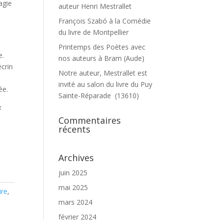
agie
auteur Henri Mestrallet
François Szabó à la Comédie
du livre de Montpellier
Printemps des Poètes avec
e.
nos auteurs à Bram (Aude)
crin
Notre auteur, Mestrallet est
invité au salon du livre du Puy
ée.
Sainte-Réparade (13610)
x
Commentaires
récents
Archives
juin 2025
mai 2025
ire
,
mars 2024
février 2024