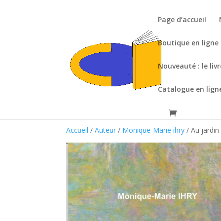
Page d’accueil
Boutique en ligne
Nouveauté : le liv
Catalogue en lign
Accueil
/
Auteur
/
Monique-Marie ihry
/ Au jardi