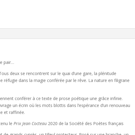
t
i
v
e
:
e pair…
Tous deux se rencontrent sur le quai d’une gare, la plénitude
 se réfugie dans la magie conférée par le rêve. La nature en filigrane
nnent conférer à ce texte de prose poétique une grâce infinie.
vrage un écrin où les mots blottis dans l’espérance d’un renouveau
 et raffinée.
tenu le
Prix Jean Cocteau
2020 de la Société des Poètes français
 de grands cyprès, un tilleul protecteur. Posé sur une branche, un