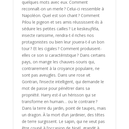
quelques mots avec eux. Comment
reconnaît-on un merle ? Celui-ci ressemble à
Napoléon. Quel est son chant ? Comment
Pilou le pigeon et ses amis réussissent-ils à
séduire les petites cailles ? Le keskeujféla,
insecte rarissime, rendra-t-il riches nos
protagonistes ou bien leur jouera-t-il un bon
tour ? Et les cigales ? Comment produisent-
elles ce son si caractéristique ? Dans certains
pays, on mange les chauves-souris qui,
contrairement à la croyance populaire, ne
sont pas aveugles. Dans une rose vit
Gontran, l’insecte intelligent, qui demande le
mot de passe pour pénétrer dans sa
propriété. Harry est-il un hérisson qui se
transforme en humain… ou le contraire ?
Dans la terre du jardin, point de taupes, mais
un dragon. À la mort d’un jardinier, des têtes
de terre surgissent. Le sapin, qui ne veut pas
être coupé à l’occasion de Noël, grandit à