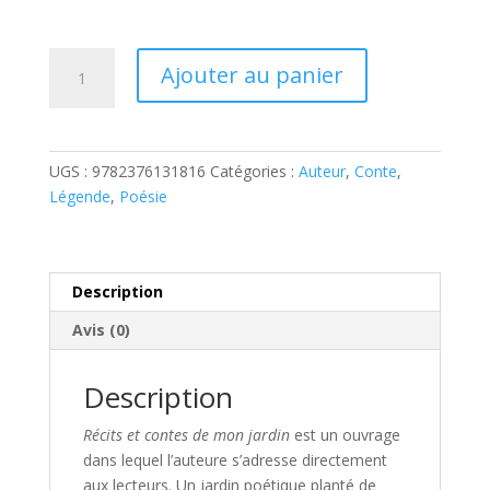
quantité
A
Ajouter au panier
de
l
Récits
t
et
e
contes
r
UGS :
9782376131816
Catégories :
Auteur
,
Conte
,
de
n
Légende
,
Poésie
mon
a
jardin
t
i
v
Description
e
Avis (0)
:
Description
Récits et contes de mon jardin
est un ouvrage
dans lequel l’auteure s’adresse directement
aux lecteurs. Un jardin poétique planté de