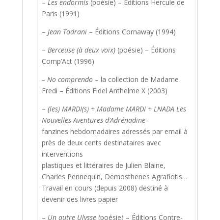
–
Les endormis
(poésie) – Éditions Hercule de
Paris (1991)
–
Jean Todrani
– Éditions Cornaway (1994)
–
Berceuse (à deux voix)
(poésie) – Éditions
Comp’Act (1996)
– No comprendo
– la collection de Madame
Fredi – Éditions Fidel Anthelme X (2003)
–
(les) MARDI(s) + Madame MARDI + LNADA Les
Nouvelles Aventures d’Adrénadine
–
fanzines hebdomadaires adressés par email à
près de deux cents destinataires avec
interventions
plastiques et littéraires de Julien Blaine,
Charles Pennequin, Demosthenes Agrafiotis…
Travail en cours (depuis 2008) destiné à
devenir des livres papier
–
Un autre Ulysse
(poésie) – Éditions Contre-